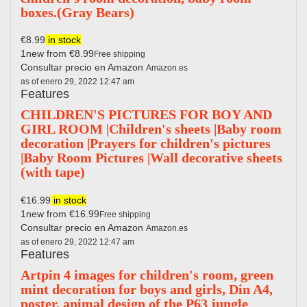
boxes.(Gray Bears)
€8.99
in stock
1new from €8.99
Free shipping
Consultar precio en Amazon
Amazon.es
as of enero 29, 2022 12:47 am
Features
CHILDREN'S PICTURES FOR BOY AND
GIRL ROOM |Children's sheets |Baby room
decoration |Prayers for children's pictures
|Baby Room Pictures |Wall decorative sheets
(with tape)
€16.99
in stock
1new from €16.99
Free shipping
Consultar precio en Amazon
Amazon.es
as of enero 29, 2022 12:47 am
Features
Artpin 4 images for children's room, green
mint decoration for boys and girls, Din A4,
poster, animal design of the P63 jungle