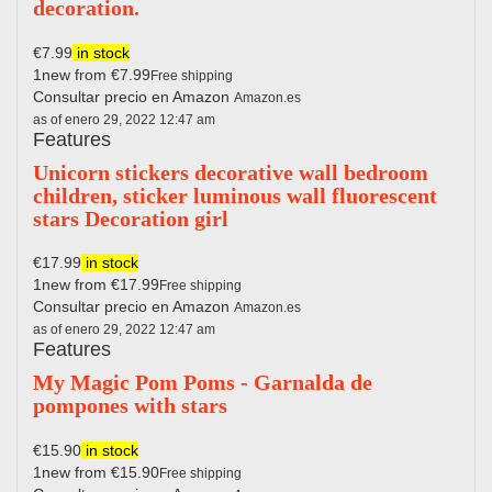
decoration.
€7.99
in stock
1new from €7.99
Free shipping
Consultar precio en Amazon
Amazon.es
as of enero 29, 2022 12:47 am
Features
Unicorn stickers decorative wall bedroom
children, sticker luminous wall fluorescent
stars Decoration girl
€17.99
in stock
1new from €17.99
Free shipping
Consultar precio en Amazon
Amazon.es
as of enero 29, 2022 12:47 am
Features
My Magic Pom Poms - Garnalda de
pompones with stars
€15.90
in stock
1new from €15.90
Free shipping