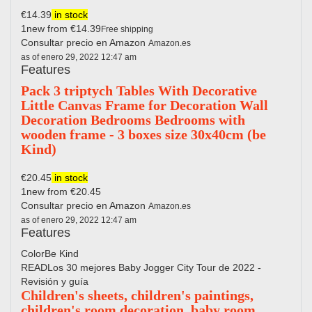
€14.39
in stock
1new from €14.39
Free shipping
Consultar precio en Amazon
Amazon.es
as of enero 29, 2022 12:47 am
Features
Pack 3 triptych Tables With Decorative
Little Canvas Frame for Decoration Wall
Decoration Bedrooms Bedrooms with
wooden frame - 3 boxes size 30x40cm (be
Kind)
€20.45
in stock
1new from €20.45
Consultar precio en Amazon
Amazon.es
as of enero 29, 2022 12:47 am
Features
Color
Be Kind
READLos 30 mejores Baby Jogger City Tour de 2022 -
Revisión y guía
Children's sheets, children's paintings,
children's room decoration, baby room