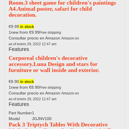
Room.3 sheet game for children's paintings
A4.Animal poster, safari for child
decoration.
€9.99
in stock
1new from €9.99
Free shipping
Consultar precio en Amazon
Amazon.es
as of enero 29, 2022 12:47 am
Features
Corporeal children's decorative
accessory.Luna Design and stars for
furniture or wall inside and exterior.
€8.90
in stock
1new from €8.90
Free shipping
Consultar precio en Amazon
Amazon.es
as of enero 29, 2022 12:47 am
Features
Part Number
1
Model
JGJNV100
Pack 3 Triptych Tables With Decorative