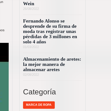
 un
Wein
26/08/2022
Fernando Alonso se
desprende de su firma de
nos
moda tras registrar unas
pérdidas de 3 millones en
solo 4 años
01/03/2022
Almacenamiento de aretes:
la mejor manera de
almacenar aretes
02/08/2022
Categoría
MARCA DE ROPA