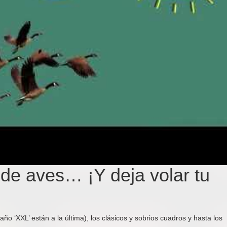
 de aves… ¡Y deja volar tu
ño ‘XXL’ están a la última), los clásicos y sobrios cuadros y hasta los