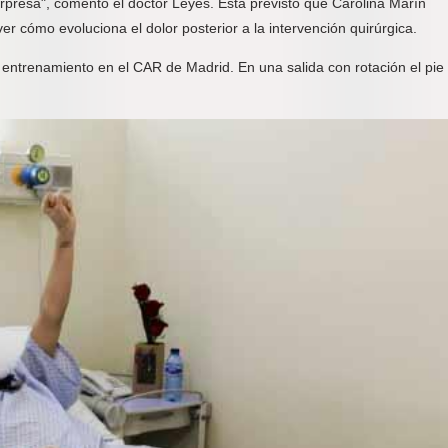
orpresa", comentó el doctor Leyes. Está previsto que Carolina Marín
er cómo evoluciona el dolor posterior a la intervención quirúrgica.
entrenamiento en el CAR de Madrid. En una salida con rotación el pie 