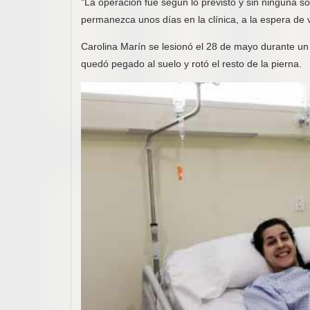
"La operación fue según lo previsto y sin ninguna s
permanezca unos días en la clínica, a la espera de v
Carolina Marín se lesionó el 28 de mayo durante un 
quedó pegado al suelo y rotó el resto de la pierna.