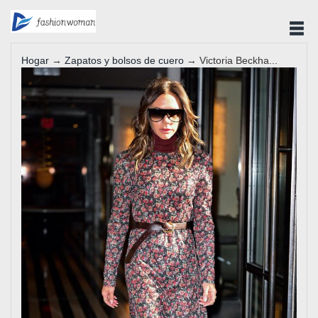
Hogar
→
Zapatos y bolsos de cuero
→ Victoria Beckha...