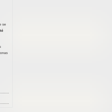
e se
té
s
sonas