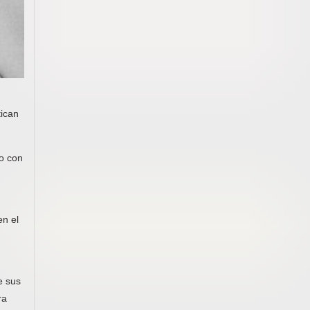
tican
 o con
en el
e sus
ra