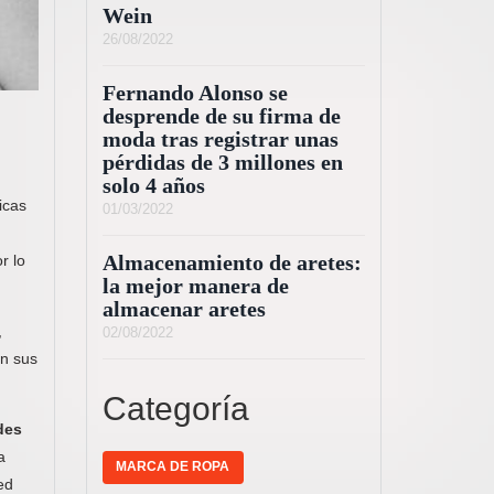
Wein
26/08/2022
Fernando Alonso se
desprende de su firma de
moda tras registrar unas
pérdidas de 3 millones en
solo 4 años
icas
01/03/2022
r lo
Almacenamiento de aretes:
la mejor manera de
almacenar aretes
,
02/08/2022
en sus
Categoría
des
a
MARCA DE ROPA
ed