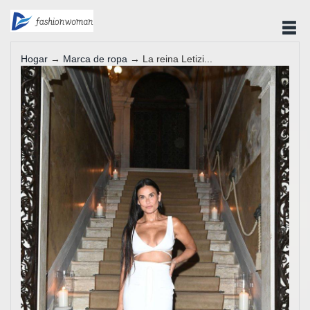
Hogar
→
Marca de ropa
→ La reina Letizi...