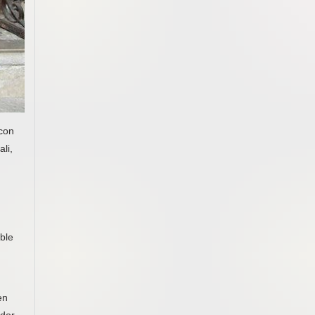
 con
li,
ble
en
dor.