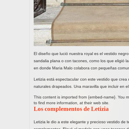
El diseño que lució nuestra royal es el vestido negro
sandalia plana o con tacones, como los que eligió la
en donde Maria Malo colabora con pequeñas comuni
Letizia está espectacular con este vestido que crea 
naturales drapeados. Una maravilla que incluir en e
This content is imported from {embed-name}. You ma
to find more information, at their web site.
Los complementos de Letizia
Letizia le dio a este elegante y precioso vestido d
complementos. Elevó el modelo con unos tacones de