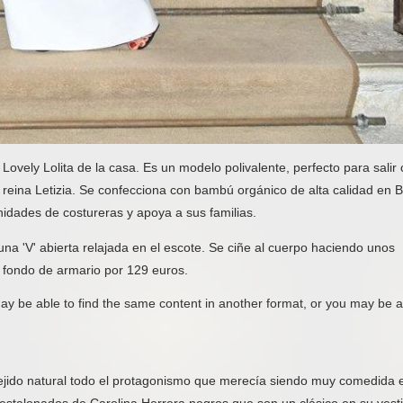
 Lovely Lolita de la casa. Es un modelo polivalente, perfecto para salir
 reina Letizia. Se confecciona con bambú orgánico de alta calidad en Ba
dades de costureras y apoya a sus familias.
una 'V' abierta relajada en el escote. Se ciñe al cuerpo haciendo unos
l fondo de armario por 129 euros.
y be able to find the same content in another format, or you may be a
e tejido natural todo el protagonismo que merecía siendo muy comedida 
stalonados de Carolina Herrera negros que son un clásico en su vesti