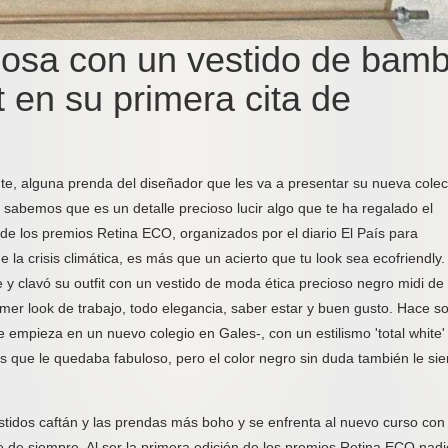
oriosa con un vestido de bam
 en su primera cita de
ente, alguna prenda del diseñador que les va a presentar su nueva colec
abemos que es un detalle precioso lucir algo que te ha regalado el
de los premios Retina ECO, organizados por el diario El País para
 la crisis climática, es más que un acierto que tu look sea ecofriendly.
te y clavó su outfit con un vestido de moda ética precioso negro midi de
er look de trabajo, todo elegancia, saber estar y buen gusto. Hace so
empieza en un nuevo colegio en Gales-, con un estilismo 'total white'
as que le quedaba fabuloso, pero el color negro sin duda también le sie
 vestidos caftán y las prendas más boho y se enfrenta al nuevo curso con
de siempre. Al ser la primera edición de los premios Retina ECO nadi