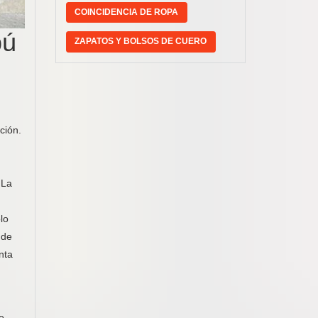
COINCIDENCIA DE ROPA
bú
ZAPATOS Y BOLSOS DE CUERO
ción.
 La
lo
 de
nta
e