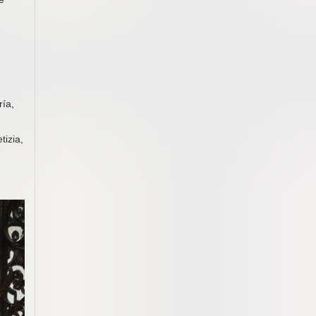
ría,
tizia,