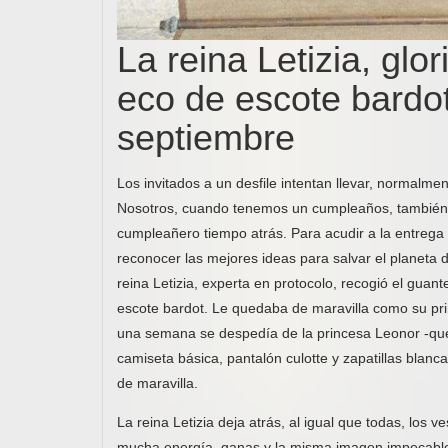
La reina Letizia, gl
eco de escote bardot
septiembre
Los invitados a un desfile intentan llevar, normalm
Nosotros, cuando tenemos un cumpleaños, también s
cumpleañero tiempo atrás. Para acudir a la entrega 
reconocer las mejores ideas para salvar el planeta de
reina Letizia, experta en protocolo, recogió el guan
escote bardot. Le quedaba de maravilla como su prim
una semana se despedía de la princesa Leonor -que 
camiseta básica, pantalón culotte y zapatillas blanc
de maravilla.
La reina Letizia deja atrás, al igual que todas, los
mucha energía, ganas y la misma imagen impecable 