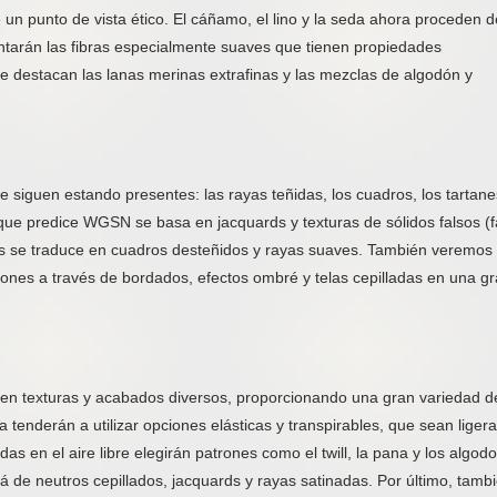
un punto de vista ético. El cáñamo, el lino y la seda ahora proceden d
ntarán las fibras especialmente suaves que tienen propiedades
ue destacan las lanas merinas extrafinas y las mezclas de algodón y
 siguen estando presentes: las rayas teñidas, los cuadros, los tartane
 que predice WGSN se basa en jacquards y texturas de sólidos falsos (f
das se traduce en cuadros desteñidos y rayas suaves. También veremos
ones a través de bordados, efectos ombré y telas cepilladas en una g
n en texturas y acabados diversos, proporcionando una gran variedad d
 tenderán a utilizar opciones elásticas y transpirables, que sean ligera
s en el aire libre elegirán patrones como el twill, la pana y los algod
irá de neutros cepillados, jacquards y rayas satinadas. Por último, tamb