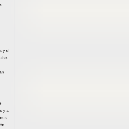
e
s y el
alse-
ran
e
s y a
ones
ién