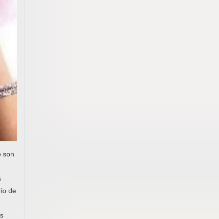
o son
s
rio de
es