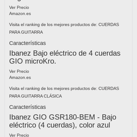
Ver Precio
Amazon.es
Visita el ranking de los mejores productos de: CUERDAS
PARA GUITARRA
Características
Ibanez Bajo eléctrico de 4 cuerdas
GIO microKro.
Ver Precio
Amazon.es
Visita el ranking de los mejores productos de: CUERDAS
PARA GUITARRA CLÁSICA
Características
Ibanez GIO GSR180-BEM - Bajo
eléctrico (4 cuerdas), color azul
Ver Precio