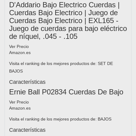
D'Addario Bajo Electrico Cuerdas |
Cuerdas Bajo Electrico | Juego de
Cuerdas Bajo Electrico | EXL165 -
Juego de cuerdas para bajo eléctrico
de níquel, .045 - .105
Ver Precio
Amazon.es
Visita el ranking de los mejores productos de: SET DE
BAJOS
Características
Ernie Ball P02834 Cuerdas De Bajo
Ver Precio
Amazon.es
Visita el ranking de los mejores productos de: BAJOS
Características