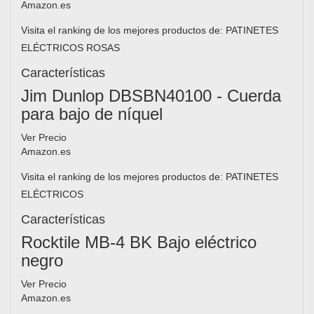
Amazon.es
Visita el ranking de los mejores productos de: PATINETES
ELÉCTRICOS ROSAS
Características
Jim Dunlop DBSBN40100 - Cuerda
para bajo de níquel
Ver Precio
Amazon.es
Visita el ranking de los mejores productos de: PATINETES
ELÉCTRICOS
Características
Rocktile MB-4 BK Bajo eléctrico
negro
Ver Precio
Amazon.es