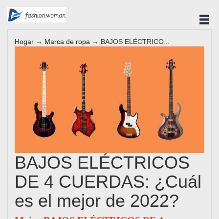
Hogar
→
Marca de ropa
→ BAJOS ELÉCTRICO...
BAJOS ELÉCTRICOS
DE 4 CUERDAS: ¿Cuál
es el mejor de 2022?