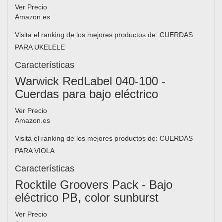
Ver Precio
Amazon.es
Visita el ranking de los mejores productos de: CUERDAS
PARA UKELELE
Características
Warwick RedLabel 040-100 -
Cuerdas para bajo eléctrico
Ver Precio
Amazon.es
Visita el ranking de los mejores productos de: CUERDAS
PARA VIOLA
Características
Rocktile Groovers Pack - Bajo
eléctrico PB, color sunburst
Ver Precio