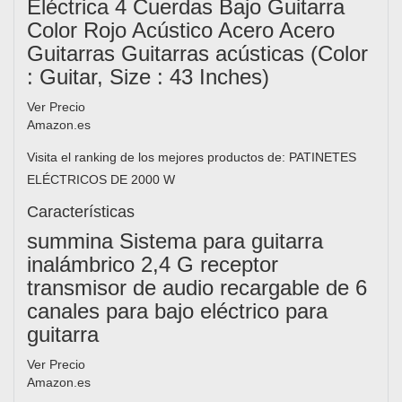
Eléctrica 4 Cuerdas Bajo Guitarra
Color Rojo Acústico Acero Acero
Guitarras Guitarras acústicas (Color
: Guitar, Size : 43 Inches)
Ver Precio
Amazon.es
Visita el ranking de los mejores productos de: PATINETES
ELÉCTRICOS DE 2000 W
Características
summina Sistema para guitarra
inalámbrico 2,4 G receptor
transmisor de audio recargable de 6
canales para bajo eléctrico para
guitarra
Ver Precio
Amazon.es