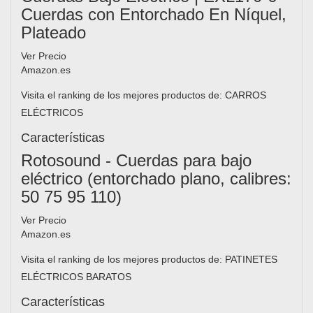
Cuerdas con Entorchado En Níquel,
Plateado
Ver Precio
Amazon.es
Visita el ranking de los mejores productos de: CARROS
ELÉCTRICOS
Características
Rotosound - Cuerdas para bajo
eléctrico (entorchado plano, calibres:
50 75 95 110)
Ver Precio
Amazon.es
Visita el ranking de los mejores productos de: PATINETES
ELÉCTRICOS BARATOS
Características