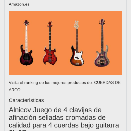
Amazon.es
Visita el ranking de los mejores productos de: CUERDAS DE
ARCO
Características
Alnicov Juego de 4 clavijas de
afinación selladas cromadas de
calidad para 4 cuerdas bajo guitarra