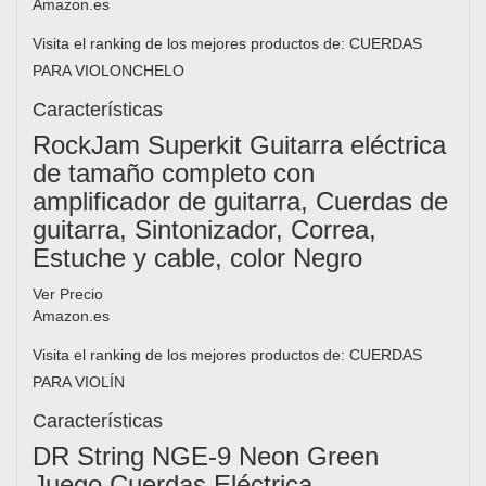
Amazon.es
Visita el ranking de los mejores productos de: CUERDAS
PARA VIOLONCHELO
Características
RockJam Superkit Guitarra eléctrica
de tamaño completo con
amplificador de guitarra, Cuerdas de
guitarra, Sintonizador, Correa,
Estuche y cable, color Negro
Ver Precio
Amazon.es
Visita el ranking de los mejores productos de: CUERDAS
PARA VIOLÍN
Características
DR String NGE-9 Neon Green
Juego Cuerdas Eléctrica