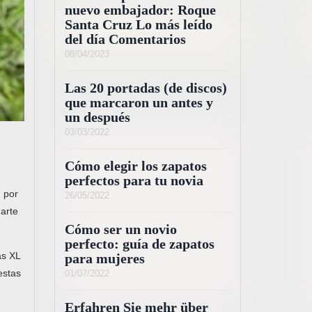
nuevo embajador: Roque
Santa Cruz Lo más leído
del día Comentarios
08/04/2023
Las 20 portadas (de discos)
que marcaron un antes y
un después
e
03/03/2022
Cómo elegir los zapatos
perfectos para tu novia
, por
26/05/2022
garte
Cómo ser un novio
perfecto: guía de zapatos
as XL
para mujeres
estas
01/07/2022
Erfahren Sie mehr über