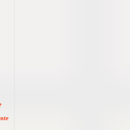
?
ante