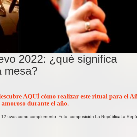
vo 2022: ¿qué significa
la mesa?
 descubre AQUÍ cómo realizar este ritual para el A
o amoroso durante el año.
las 12 uvas como complemento. Foto: composición La RepúblicaLa Repú