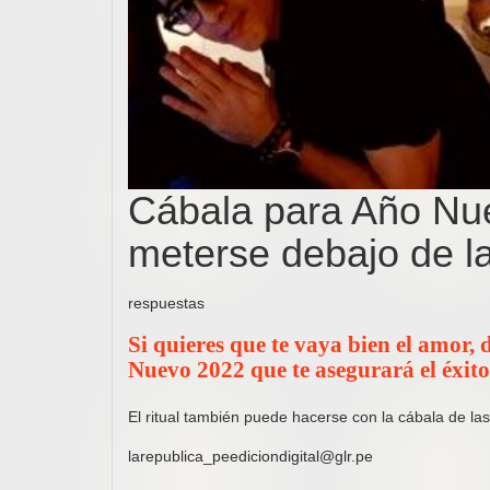
Cábala para Año Nue
meterse debajo de 
respuestas
Si quieres que te vaya bien el amor,
Nuevo 2022 que te asegurará el éxit
El ritual también puede hacerse con la cábala de 
larepublica_peediciondigital@glr.pe