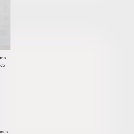
ama
ndo
iones