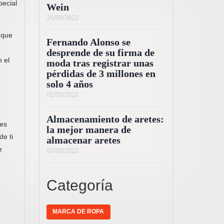
pecial
Wein
26/08/2022
 que
Fernando Alonso se
desprende de su firma de
 el
moda tras registrar unas
pérdidas de 3 millones en
solo 4 años
01/03/2022
Almacenamiento de aretes:
nes
la mejor manera de
de ti
almacenar aretes
e
02/08/2022
Categoría
MARCA DE ROPA