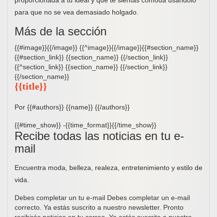
para que no se vea demasiado holgado.
Más de la sección
{{#image}}{{/image}} {{^image}}{{/image}}{{#section_name}}
{{#section_link}} {{section_name}} {{/section_link}}
{{^section_link}} {{section_name}} {{/section_link}}
{{/section_name}}
{{title}}
Por {{#authors}} {{name}} {{/authors}}
{{#time_show}} -{{time_format}}{{/time_show}}
Recibe todas las noticias en tu e-
mail
Encuentra moda, belleza, realeza, entretenimiento y estilo de
vida.
Debes completar un tu e-mail Debes completar un e-mail
correcto. Ya estás suscrito a nuestro newsletter. Pronto
recibirás noticias en tu correo. Ya estás suscrito a nuestro