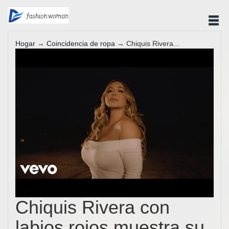
Hogar
→
Coincidencia de ropa
→ Chiquis Rivera...
Chiquis Rivera con
labios rojos muestra su