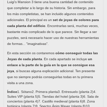
Luigi's Mansion 3 tiene una buena cantidad de contenido
que completar a lo largo de su historia. Sin embargo, para
los más completistas, se han incluido algunos contenidos
adicionales. El principal es un
set de joyas de colores para
cada planta del edificio
. Encontrarlas será, muchas veces,
bastante más complicado de lo que parece. Sin llegar a ser
puzzles, será necesario hacer uso de nuestras herramientas
de formas... "imaginativas".
En esta sección os contaremos
cómo conseguir todas las
Joyas de cada planta
. En cada apartado se incluye
un
enlace a la parte de la guía en la que se consigue esa
joya
, si buscas alguna explicación adicional. Ten presente
que no siempre podrás conseguirlas todas en tu primera
visita a una zona.
Índice
1. Sótano2. Primera planta3. Entresuelo (planta 2)4.
Suites VIP (planta 5)5. Tiendas del hotel (planta 3)6. Sala de
conciertos (planta 4)7. Castillo medieval (planta 6)8. Zona
botánica (planta 7)9. Spectro Ánim Mayer (planta 8)10.