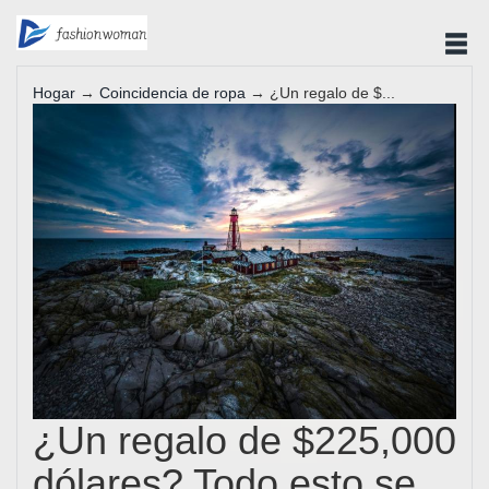
Hogar
→
Coincidencia de ropa
→ ¿Un regalo de $...
¿Un regalo de $225,000
dólares? Todo esto se